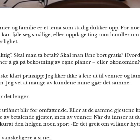
 venner og familie er et tema som stadig dukker opp. For no
De kan føle seg smålige, eller oppdage ting som handler o
rlighet.
iktig”: Skal man ta betalt? Skal man låne bort gratis? H
er å gå på bekostning av egne planer – eller økonomien?
ke klart prinsipp: Jeg liker ikke å leie ut til venner og fami
ien. Jeg vet at mange av kundene mine gjør det samme.
ør det lenger.
tlånet blir for omfattende. Eller at de samme gjestene kom
 av betalende gjester, men av venner. Når du innser at du 
urat den helgen noen spør: «Er det greit om vi låner hytt
 vanskeligere å si nei.