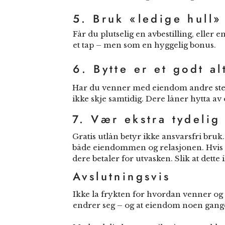
5. Bruk «ledige hull»
Får du plutselig en avbestilling, eller 
et tap – men som en hyggelig bonus.
6. Bytte er et godt al
Har du venner med eiendom andre stede
ikke skje samtidig. Dere låner hytta a
7. Vær ekstra tydelig 
Gratis utlån betyr ikke ansvarsfri bru
både eiendommen og relasjonen. Hvis du
dere betaler for utvasken. Slik at dett
Avslutningsvis
Ikke la frykten for hvordan venner og fam
endrer seg – og at eiendom noen gang