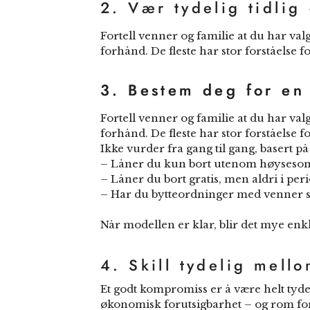
2. Vær tydelig tidli
Fortell venner og familie at du har va
forhånd. De fleste har stor forståelse f
3. Bestem deg for en
3. Bestem deg for en
Fortell venner og familie at du har va
forhånd. De fleste har stor forståelse f
Ikke vurder fra gang til gang, basert p
– Låner du kun bort utenom høyseso
– Låner du bort gratis, men aldri i peri
– Har du bytteordninger med venner 
Når modellen er klar, blir det mye enkl
4. Skill tydelig mell
Et godt kompromiss er å være helt tyde
økonomisk forutsigbarhet – og rom for