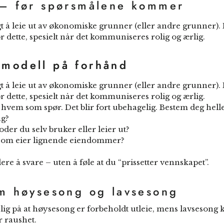
g – før spørsmålene kommer
lgt å leie ut av økonomiske grunner (eller andre grunner).
or dette, spesielt når det kommuniseres rolig og ærlig.
 modell på forhånd
 modell på forhånd
lgt å leie ut av økonomiske grunner (eller andre grunner).
or dette, spesielt når det kommuniseres rolig og ærlig.
å hvem som spør. Det blir fort ubehagelig. Bestem deg hell
ng?
oder du selv bruker eller leier ut?
som eier lignende eiendommer?
ere å svare – uten å føle at du “prissetter vennskapet”.
om høysesong og lavsesong
lig på at høysesong er forbeholdt utleie, mens lavsesong k
 raushet.