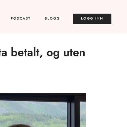
PODCAST
BLOGG
LOGG INN
 ta betalt, og uten