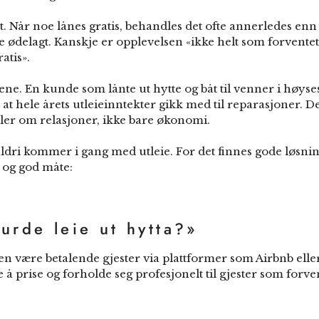
. Når noe lånes gratis, behandles det ofte annerledes enn
e ødelagt. Kanskje er opplevelsen «ikke helt som forventet»
atis».
llene. En kunde som lånte ut hytte og båt til venner i høy
t hele årets utleieinntekter gikk med til reparasjoner. De
ler om relasjoner, ikke bare økonomi.
 aldri kommer i gang med utleie. For det finnes gode løsni
g og god måte:
burde leie ut hytta?»
en være betalende gjester via plattformer som Airbnb eller
å prise og forholde seg profesjonelt til gjester som forve