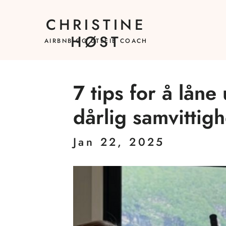
CHRISTINE
HØST
AIRBNB OG UTLEIE COACH
7 tips for å låne 
dårlig samvittigh
Jan 22, 2025