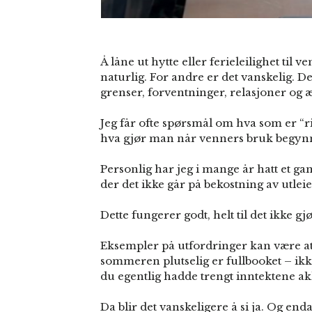
Å låne ut hytte eller ferieleilighet til
naturlig. For andre er det vanskelig. 
grenser, forventninger, relasjoner og æ
Jeg får ofte spørsmål om hva som er “r
hva gjør man når venners bruk begynn
Personlig har jeg i mange år hatt et gans
der det ikke går på bekostning av utle
Dette fungerer godt, helt til det ikke gj
Eksempler på utfordringer kan være at u
sommeren plutselig er fullbooket – ikke
du egentlig hadde trengt inntektene akk
Da blir det vanskeligere å si ja. Og enda