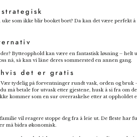
 strategisk
en uke som ikke blir booket bort? Da kan det være perfekt å
ternativ
r? Bytteopphold kan være en fantastisk løsning – helt u
v oss nå, så kan vi låne deres sommersted en annen gang.
hvis det er gratis
k. Vær tydelig på forventninger rundt vask, orden og bruk 
 må betale for utvask etter gjestene, husk å si fra om de
e ikke kommer som en sur overraskelse etter at oppholdet e
ilie vil reagere stoppe deg fra å leie ut. De fleste har ful
er må bidra økonomisk.